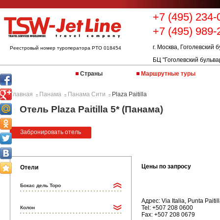
Life 
+7 (495) 234-
+7 (495) 989-
г. Москва, Гоголевский б
Реестровый номер туроператора РТО 018454
БЦ "Гоголевский бульва
Страны
Маршрутные туры
Главная
Панама
Панама Сити
Plaza Paitilla
::
::
::
Отель Plaza Paitilla 5* (Панама)
Забронировать отель
Цены по запросу
Отели
Бокас дель Торо
Адрес: Via Italia, Punta Paitil
Tel: +507 208 0600
Колон
Fax: +507 208 0679