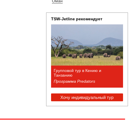
Оман
TSW-Jetline рекомендует
Групповой тур в Кению и
Танзанию
Программа Predators
Хочу индивидуальный тур