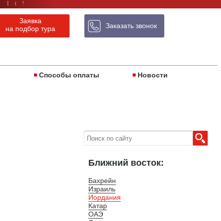
 It!
Заявка
Заказать звонок
на подбор тура
ы
Способы оплаты
Новости
Ближний восток:
Бахрейн
Израиль
Иордания
Катар
ОАЭ