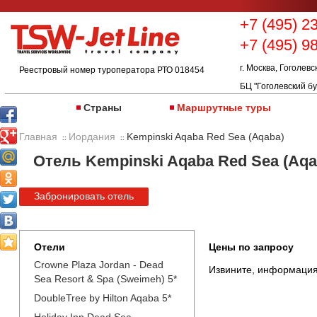
+7 (495) 2
+7 (495) 9
г. Москва, Гоголевс
Реестровый номер туроператора РТО 018454
БЦ "Гоголевский бу
Страны
Маршрутные туры
Главная
Иордания
Kempinski Aqaba Red Sea (Aqaba)
::
::
Отель Kempinski Aqaba Red Sea (Aqa
Забронировать отель
Отели
Цены по запросу
Crowne Plaza Jordan - Dead
Извините, информация
Sea Resort & Spa (Sweimeh) 5*
DoubleTree by Hilton Aqaba 5*