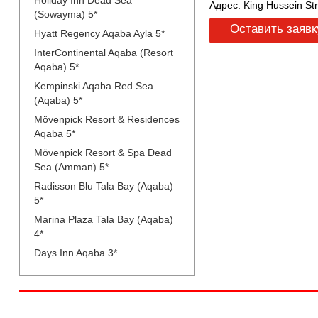
Holiday Inn Dead Sea
Адрес: King Hussein St
(Sowayma) 5*
Оставить заявк
Hyatt Regency Aqaba Ayla 5*
InterContinental Aqaba (Resort
Aqaba) 5*
Kempinski Aqaba Red Sea
(Aqaba) 5*
Mövenpick Resort & Residences
Aqaba 5*
Mövenpick Resort & Spa Dead
Sea (Amman) 5*
Radisson Blu Tala Bay (Aqaba)
5*
Marina Plaza Tala Bay (Aqaba)
4*
Days Inn Aqaba 3*