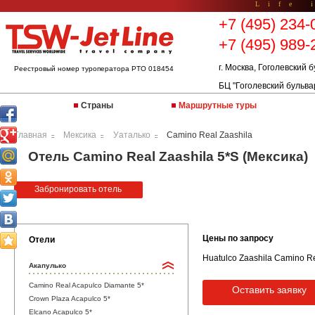
Life 
+7 (495) 234-
+7 (495) 989-
г. Москва, Гоголевский б
Реестровый номер туроператора РТО 018454
БЦ "Гоголевский бульва
Страны
Маршрутные туры
Главная
Мексика
Уаталько
Camino Real Zaashila
::
::
::
Отель Camino Real Zaashila 5*S (Мексика)
Забронировать отель
Цены по запросу
Отели
Huatulco Zaashila Camino Rea
Акапулько
Camino Real Acapulco Diamante 5*
Оставить заявку
Crown Plaza Acapulco 5*
Elcano Acapulco 5*