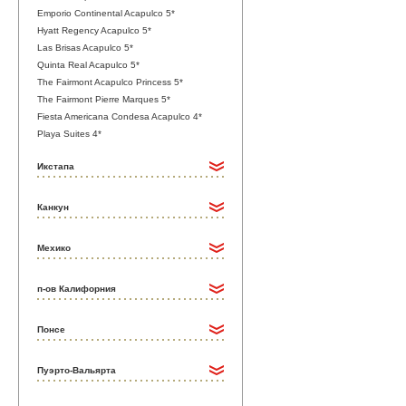
Emporio Continental Acapulco 5*
Hyatt Regency Acapulco 5*
Las Brisas Acapulco 5*
Quinta Real Acapulco 5*
The Fairmont Acapulco Princess 5*
The Fairmont Pierre Marques 5*
Fiesta Americana Condesa Acapulco 4*
Playa Suites 4*
Икстапа
Канкун
Мехико
п-ов Калифорния
Понсе
Пуэрто-Вальярта